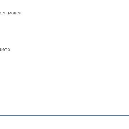
вен модел
ашето