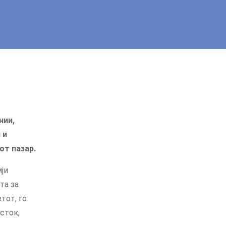
нии,
 и
от пазар.
мји
та за
тот, го
сток,