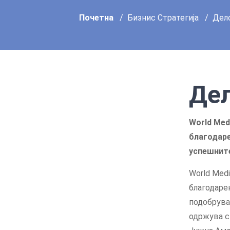
Почетна
Бизнис Стратегија
Дел
Дел
World Med
благодаре
успешните
World Medi
благодарен
подобрувањ
одржува с