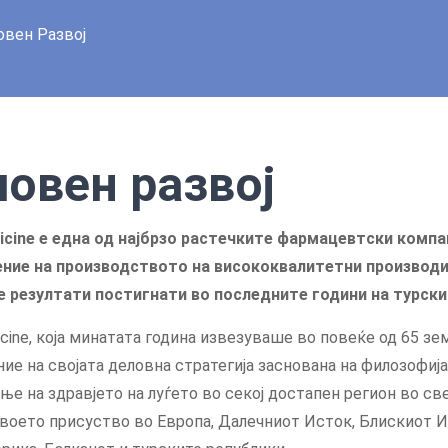
овен Развој
овен развој
icine е една од најбрзо растечките фармацевтски компа
ние на производството на висококвалитетни производи
 резултати постигнати во последните години на турски
cine, која минатата година извезуваше во повеќе од 65 зе
ие на својата деловна стратегија заснована на филозофија
е на здравјето на луѓето во секој достапен регион во све
воето присуство во Европа, Далечниот Исток, Блискиот И