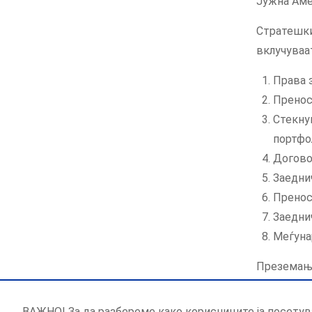
Јужна Аме
Стратешки
вклучуваа
Права 
Пренос
Стекну
портфо
Догово
Заедни
Пренос
Заедни
Меѓуна
Преземањ
ВАЖНО! За да разбереме како корисниците ја посетув