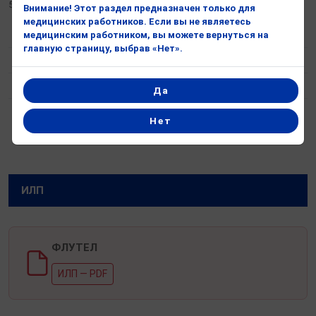
50 мкг
Внимание! Этот раздел предназначен только для
медицинских работников. Если вы не являетесь
Форма
Назальный спрей, суспензия
медицинским работником, вы можете вернуться на
главную страницу, выбрав «Нет».
Действующее вещество
Флутиказона пропионат
Форма выпуска
15 мл / 120 доз
Да
Терапевтическая категория
Дыхательная система
Нет
ИЛП
ИЛП
ФЛУТЕЛ
ИЛП — PDF