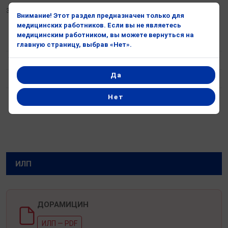
3.000.000 M.O.
Внимание! Этот раздел предназначен только для
медицинских работников. Если вы не являетесь
Таблетки, покрытые
медицинским работником, вы можете вернуться на
Форма
пленочной оболочкой
главную страницу, выбрав «Нет».
Действующее вещество
Спирамицин
Да
Форма выпуска
10 Tаблеток
Противоинфекционные
Нет
Терапевтическая категория
средства
ИЛП
ИЛП
ДОРАМИЦИН
ИЛП — PDF